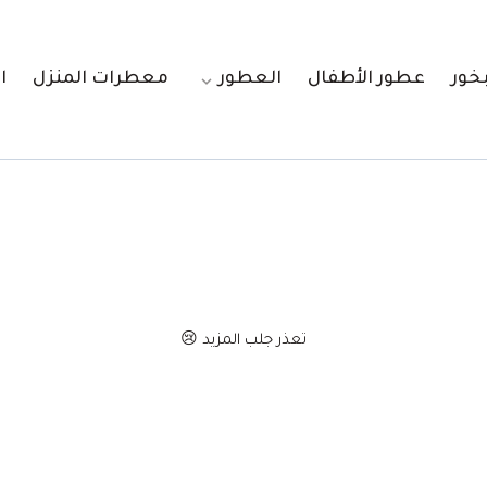
بخور
عطور الأطفال
العطور
معطرات المنزل
ا
تعذر جلب المزيد 😢