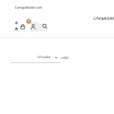
Care@albdah.com
لمجموعات
0
0
ترتيب